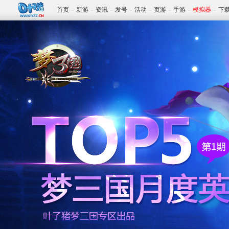
首页
-
新游
-
资讯
-
发号
-
活动
-
页游
-
手游
-
模拟器
-
下
www.yzz.cn