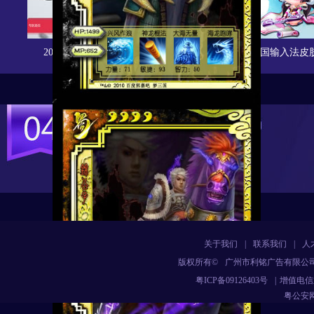
2014娱乐星赛季赛事直播
叶子猪梦三国输入法皮
关于我们
|
联系我们
|
人
版权所有©
广州市利铭广告有限公
粤ICP备09126403号
|
增值电信业
粤公安网备