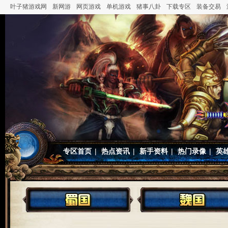
叶子猪游戏网
新网游
网页游戏
单机游戏
猪事八卦
下载专区
装备交易
专区首页
|
热点资讯
|
新手资料
|
热门录像
|
英