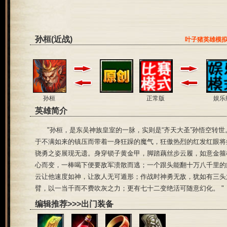
孙桓(近战)
叶子猪英雄模
孙桓
正常版
娱乐
英雄简介
"孙桓，是东吴神族皇室的一脉，实则是“齐天大圣”孙悟空转世
于不满如来的镇压而带着一身狂躁的魔气，狂傲热烈的红发红眼将
中立
骁勇之姿展现无遗。身穿锁子黄金甲，脚踏藕丝步云履，如意金箍
心而变，一棒喝下便要敌军溃散而逃；一个跟头能翻十万八千里的
云让他速度如神，让敌人无可遁形；作战时神勇无敌，犹如有三头
臂，以一当千而不费吹灰之力；更有七十二变绝活可随意幻化。 "
编辑推荐>>>出门装备