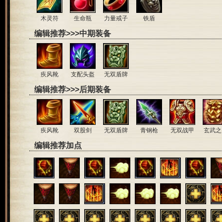
木灵符
生命瓶
力量戒子
铁盾
编辑推荐>>>中期装备
疾风靴
支配头盔
无双盾牌
编辑推荐>>>后期装备
疾风靴
双股剑
无双盾牌
青钢枪
无双战甲
玄武之
编辑推荐加点