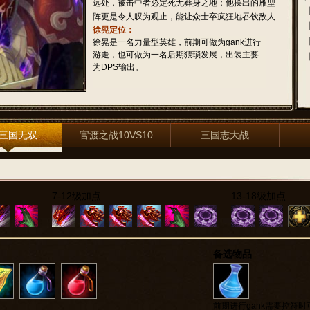
远处，被击中者必定死无葬身之地；他摆出的雁型
阵更是令人叹为观止，能让众士卒疯狂地吞饮敌人
徐晃定位：
的血液以获得无穷无尽的战斗力；在与敌人单打独
徐晃是一名力量型英雄，前期可做为gank进行
斗时，徐晃的武艺也令人触目惊心，他总能轻易找
游走，也可做为一名后期猥琐发展，出装主要
到对手的要害并给以致命一击；最可怕的是，无论
为DPS输出。
倒下多少次，徐晃总能一次又一次地重生，成为永
生不死的魔族战争机器。他为魔族屡建奇功，是曹
操得力的魔族战将，是魔魏国的开国大功臣。
三国无双
官渡之战10VS10
三国志大战
7-12级加点
13-18级加点
备选物品
前期进行gank需要控符时