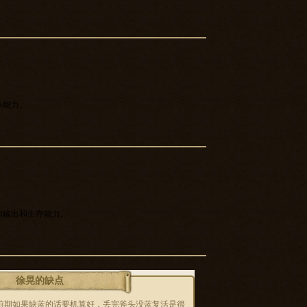
杀能力。
的输出和生存能力。
徐晃的缺点
前期如果缺蓝的话要机算好，丢完斧头没蓝复活是很