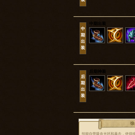
中期出装
中
期
出
装
后期神装
后
期
出
装
徐
技能自带吸血光环和暴击，使得