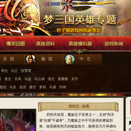
吴国
魏国
中立
周仓
法正
张莺莺
英
黄忠
关凤
马超
马云禄
蒲元
黄舞蝶
关平
*庞统
马良
徐庶
糜竺
萝莉
马谡
刘禅
邪刑天 - 徐晃
邪刑天徐晃，魔族五子良将之一，左持"刑天
盾"右握"干戚斧"，乃魔族之中不可多得的勇猛邪
将。徐晃拥有刑天的噬血怪力，能将百万斤斧掷向