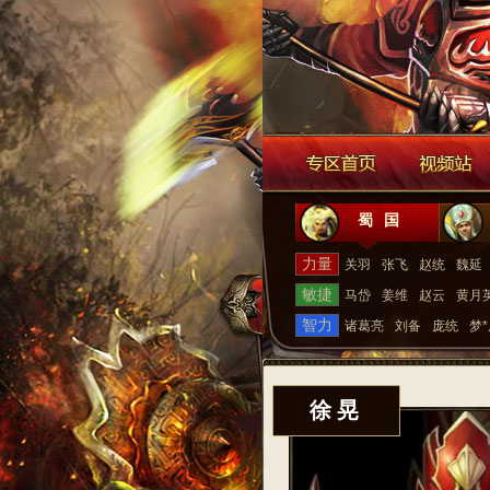
蜀国
力量
关羽
张飞
赵统
魏延
敏捷
马岱
姜维
赵云
黄月
智力
诸葛亮
刘备
庞统
梦
徐晃