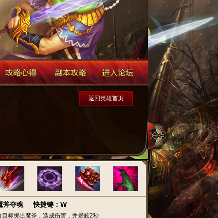
返回英雄首页
魔斧夺魂
快捷键：W
向目标掷出魔斧，造成伤害，并晕眩2秒