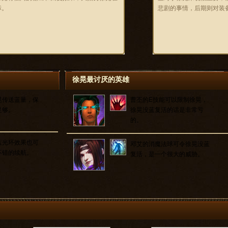
标。
悲剧的事情，后期则对装
徐晃最讨厌的英雄
晃传送蓝量，保
曹丕的E技能可以限制徐晃，
足够。
徐晃没蓝复活的话是非常亏
的。
蓝光环效果也可
邓艾的消魔法球可令徐晃没蓝
不错的续航。
复活，是一个很大的威胁。