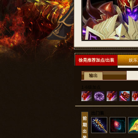
徐晃推荐加点/出装
娱乐
输出
1-6级加点
出门装
前
期
出
装