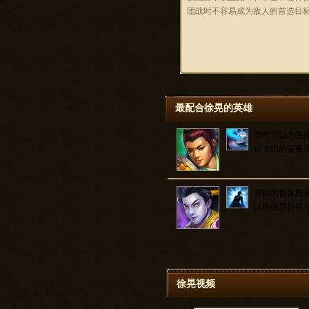
团战时不容易成为敌人的首选目
最配合徐晃的英雄
糜竺可以为徐
证大招的蓝量
曹植的群体回
以给徐晃提供
徐晃视频