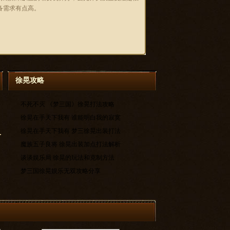
备需求有点高。
徐晃攻略
不死不灭 《梦三国》徐晃打法攻略
徐晃在手天下我有 谁能明白我的寂寞
徐晃在手天下我有 梦三徐晃出装打法
魔族五子良将 徐晃出装加点打法解析
谈谈娱乐局 徐晃的玩法和克制方法
梦三国徐晃娱乐无双攻略分享