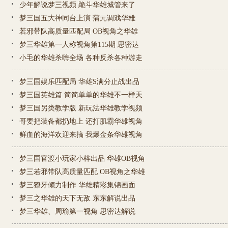
少年解说梦三视频 跪斗华雄城管来了
梦三国五大神同台上演 蒲元调戏华雄
若邪带队高质量匹配局 OB视角之华雄
梦三华雄第一人称视角第115期 思密达
小毛的华雄杀嗨全场 各种反杀各种游走
梦三国娱乐匹配局 华雄S满分止战出品
解说视频
梦三国英雄篇 简简单单的华雄不一样天
比赛视频
教学视频
英雄视频
梦三国另类教学版 新玩法华雄教学视频
哥要把装备都扔地上 还打肌霸华雄视角
鲜血的海洋欢迎来搞 我爆金条华雄视角
梦三国官渡小玩家小梓出品 华雄OB视角
梦三若邪带队高质量匹配 OB视角之华雄
梦三獠牙倾力制作 华雄精彩集锦画面
梦三之华雄的天下无敌 东东解说出品
梦三华雄、周瑜第一视角 思密达解说