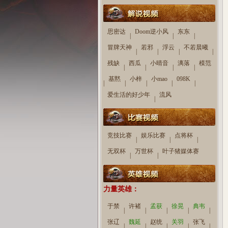
思密达
Doom逆小风
东东
|
|
|
冒牌天神
若邪
浮云
不若晨曦
|
|
|
|
残缺
西瓜
小晴音
漓落
模范
|
|
|
|
基黙
小梓
小mao
098K
|
|
|
|
|
专区首页
爱生活的好少年
视频站首页
流风
|
竞技比赛
娱乐比赛
点将杯
|
|
|
无双杯
万世杯
叶子猪媒体赛
|
|
解说视频
力量英雄：
于禁
许褚
孟获
徐晃
典韦
|
|
|
|
|
张辽
魏延
赵统
关羽
张飞
|
|
|
|
|