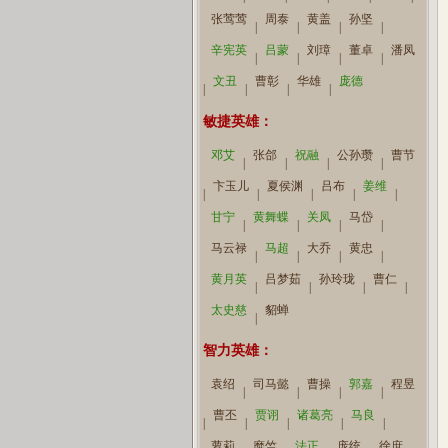
张莺莺
周泰
黄盖
孙坚
|
|
|
|
辛宪英
吕蒙
刘璋
董卓
潘凤
|
|
|
|
比赛视频
文丑
曹彰
华雄
庞德
|
|
|
|
敏捷英雄：
邓艾
张郃
祝融
公孙瓒
曹节
|
|
|
|
英雄视频
卞玉儿
夏侯渊
吕布
姜维
|
|
|
|
|
甘宁
黄舞蝶
关凤
马岱
|
|
|
|
马云禄
马超
大乔
黄忠
|
|
|
|
黄月英
吕梦茹
孙玲珑
曹仁
|
|
|
|
太史慈
貂蝉
|
智力英雄：
袁绍
司马懿
曹操
郭嘉
程昱
|
|
|
|
曹丕
贾诩
诸葛亮
马良
|
|
|
|
|
萝莉
糜竺
法正
庞统
徐庶