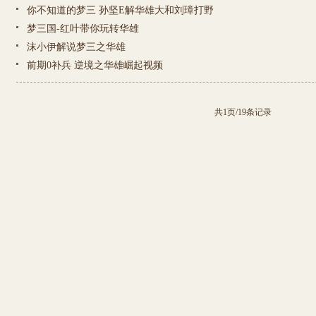
你不知道的梦三 孙坚E解华雄大和刘璋打野
梦三国-红叶带你玩转华雄
沫小伊解说梦三之华雄
前期0补兵 逆境之华雄崛起视频
共1页/19条记录