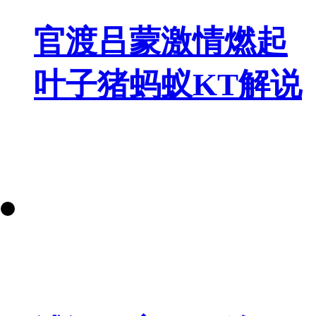
官渡吕蒙激情燃起
叶子猪蚂蚁KT解说