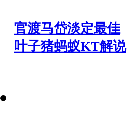
官渡马岱淡定最佳
叶子猪蚂蚁KT解说