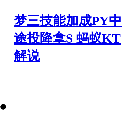
梦三技能加成PY中
途投降拿S 蚂蚁KT
解说