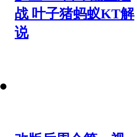
战 叶子猪蚂蚁KT解
说