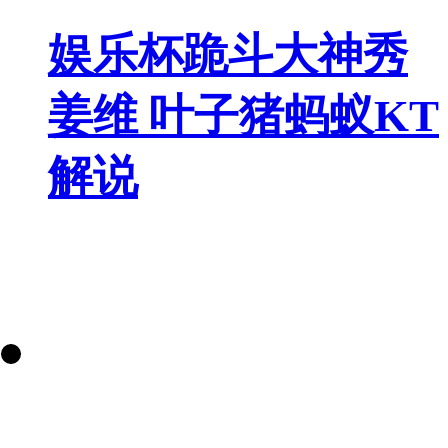
娱乐杯跪斗大神秀
姜维 叶子猪蚂蚁KT
解说