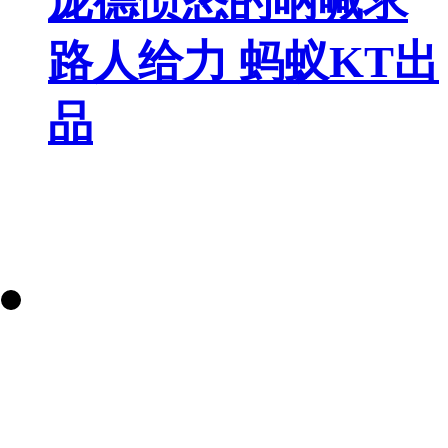
庞德愤怒的呐喊求
路人给力 蚂蚁KT出
品