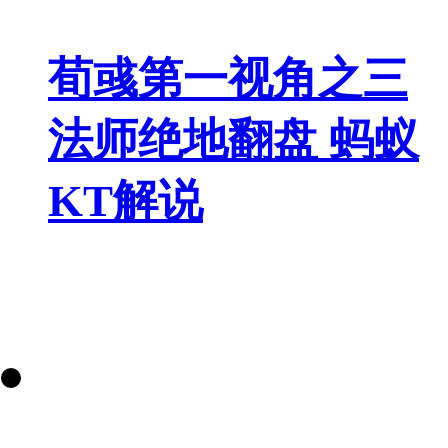
荀彧第一视角之三
法师绝地翻盘 蚂蚁
KT解说