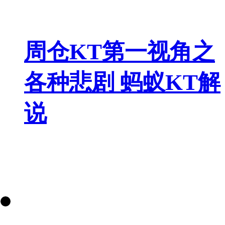
周仓KT第一视角之
各种悲剧 蚂蚁KT解
说