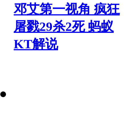
邓艾第一视角 疯狂
屠戮29杀2死 蚂蚁
KT解说