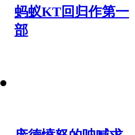
蚂蚁KT回归作第一
部