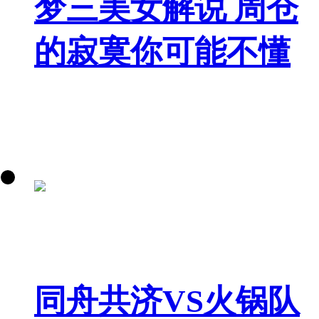
梦三美女解说 周仓
的寂寞你可能不懂
同舟共济VS火锅队