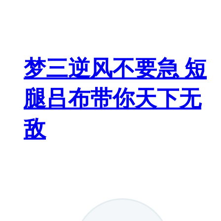
梦三逆风不要急 短
腿吕布带你天下无
敌