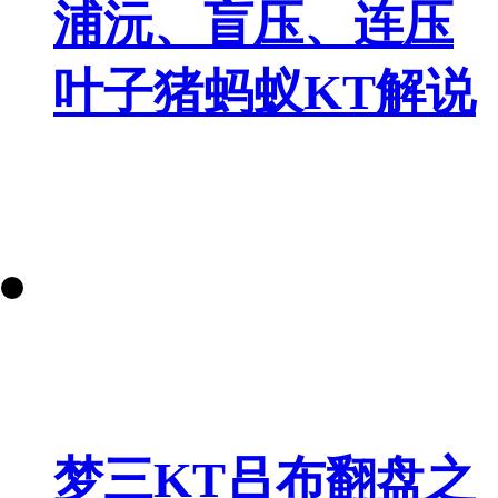
浦沅、盲压、连压
叶子猪蚂蚁KT解说
梦三KT吕布翻盘之