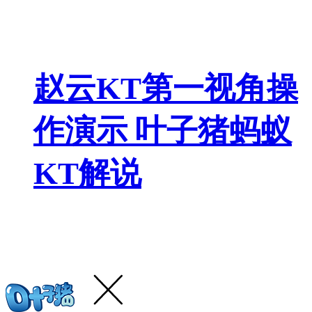
赵云KT第一视角操
作演示 叶子猪蚂蚁
KT解说