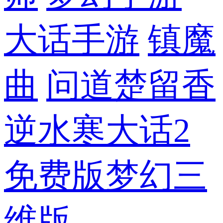
大话手游
镇魔
曲
问道
楚留香
逆水寒
大话2
免费版
梦幻三
维版