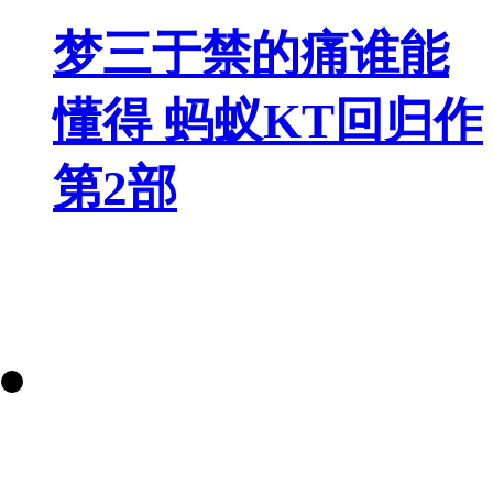
梦三于禁的痛谁能
懂得 蚂蚁KT回归作
第2部