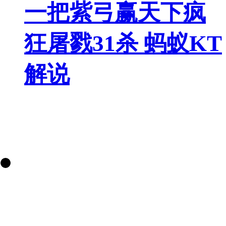
一把紫弓赢天下疯
狂屠戮31杀 蚂蚁KT
解说