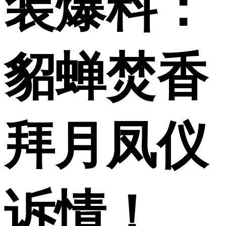
装爆料：
貂蝉焚香
拜月凤仪
诉情！