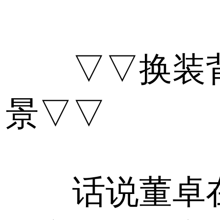
▽▽换装
景▽▽
话说董卓