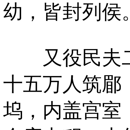
幼，皆封列侯
又役民夫
十五万人筑郿
坞，内盖宫室