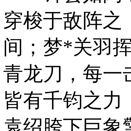
穿梭于敌阵之
间；梦*关羽
青龙刀，每一
皆有千钧之力
袁绍胯下巨象