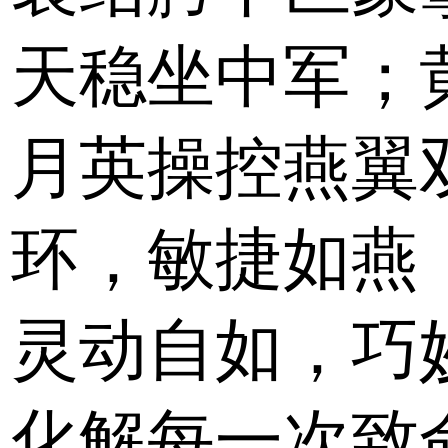
天稳坐中军；
月英操控燕翼
环，敏捷如燕
灵动自如，巧
化解每一次致