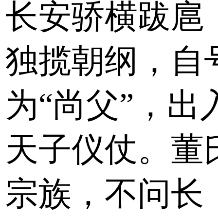
长安骄横跋扈
独揽朝纲，自
为“尚父”，出
天子仪仗。董
宗族，不问长