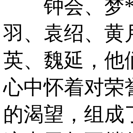
钟会、梦*
羽、袁绍、黄
英、魏延，他
心中怀着对荣
的渴望，组成