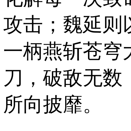
攻击；魏延则
一柄燕斩苍穹
刀，破敌无数
所向披靡。