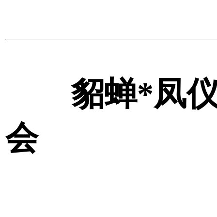
貂蝉*凤
会