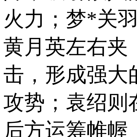
火力；梦*关
黄月英左右夹
击，形成强大
攻势；袁绍则
后方运筹帷幄