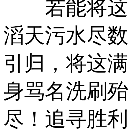
若能将这
滔天污水尽数
引归，将这满
身骂名洗刷殆
尽！追寻胜利