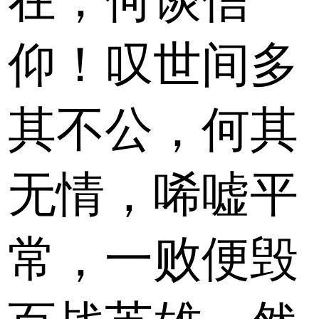
在，何谈信
仰！叹世间多
其不公，何其
无情，唏嘘平
常，一败便毁