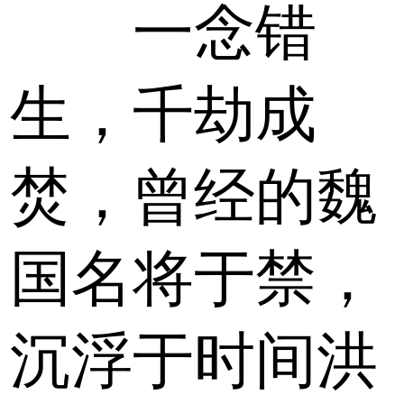
一念错
生，千劫成
焚，曾经的魏
国名将于禁，
沉浮于时间洪