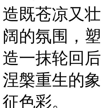
造既苍凉又壮
阔的氛围，塑
造一抹轮回后
涅槃重生的象
征色彩。