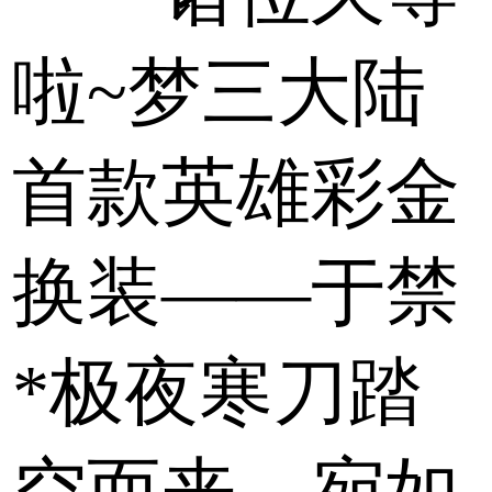
啦~梦三大陆
首款英雄彩金
换装——于禁
*极夜寒刀踏