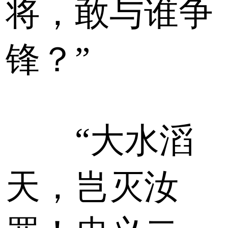
将，敢与谁争
锋？”
“大水滔
天，岂灭汝