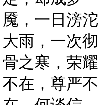
魇，一日滂沱
大雨，一次彻
骨之寒，荣耀
不在，尊严不