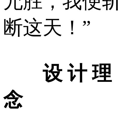
允胜，我便斩
断这天！”
设 计 理
念