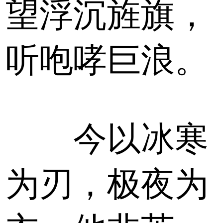
望浮沉旌旗，
听咆哮巨浪。
今以冰寒
为刃，极夜为