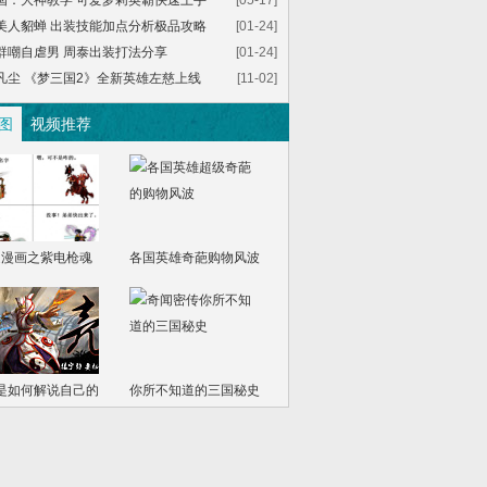
国：大神教学 可爱萝莉英霸快速上手
[05-17]
美人貂蝉 出装技能加点分析极品攻略
[01-24]
群嘲自虐男 周泰出装打法分享
[01-24]
凡尘 《梦三国2》全新英雄左慈上线
[11-02]
图
视频推荐
走漫画之紫电枪魂
各国英雄奇葩购物风波
是如何解说自己的
你所不知道的三国秘史