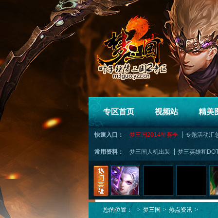
专区首页
视频站
精美
快速入口：
梦三国2014星赛季
专题活动汇
常用资料：
梦三国人机出装
梦三英雄和DO
您的位置：
>
梦三国
>
热点资讯
>