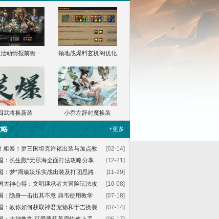
魔活动情报前瞻一
领地战爆料玄机阁优化
四武将换新装
小乔左辞封魔换装
攻略
+更多
！粗暴！梦三国坦克许褚出装与加点教
[02-14]
国：长生殿*无尽海全面打法攻略分享
[12-21]
国：梦*周瑜娱乐实战出装及打团思路
[11-29]
国大神心得：文明继承者大冒险玩法攻
[10-08]
国：隐身一击出其不意 典韦使用教学
[07-18]
国：教你如何获取神君宠物和于吉换装
[07-14]