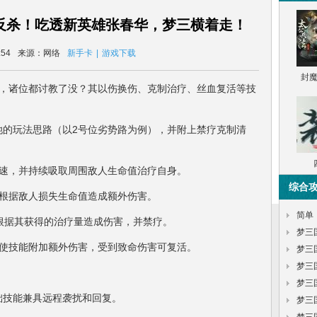
反杀！吃透新英雄张春华，梦三横着走！
:54
来源：网络
新手卡
|
游戏下载
封
诸位都讨教了没？其以伤换伤、克制治疗、丝血复活等技
玩法思路（以2号位劣势路为例），并附上禁疗克制清
！
速，并持续吸取周围敌人生命值治疗自身。
综合
根据敌人损失生命值造成额外伤害。
简单
根据其获得的治疗量造成伤害，并禁疗。
学
梦三
使技能附加额外伤害，受到致命伤害可复活。
梦三
梦三
略
梦三
技能兼具远程袭扰和回复。
梦三