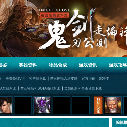
图鉴
英雄资料
物品合成
游戏资讯
游戏攻略
总
免费领取VIP
客户端下载
梦三国输入法皮肤
官方小说：曹冲传
TA英雄对比
梦三物品和DOTA物品对比
英雄配音和击杀音效下载
编辑