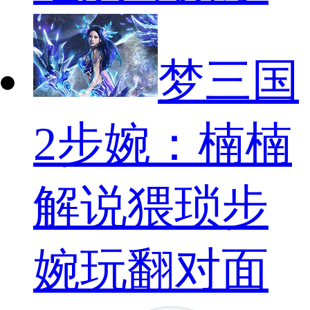
梦三国
2步婉：楠楠
解说猥琐步
婉玩翻对面