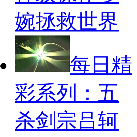
婉拯救世界
每日精
彩系列：五
杀剑宗吕轲