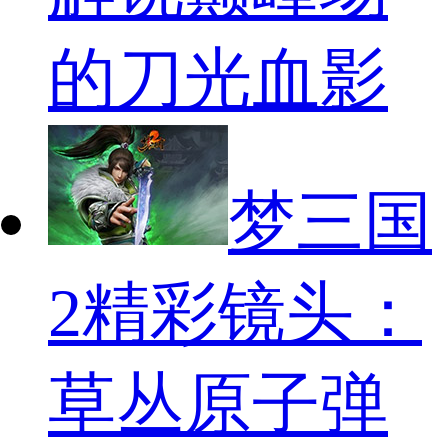
的刀光血影
梦三国
2精彩镜头：
草丛原子弹