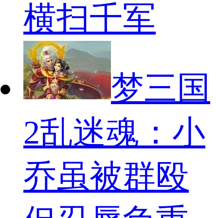
横扫千军
梦三国
2乱迷魂：小
乔虽被群殴