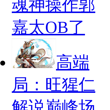
魂神操作郭
嘉太OB了
高端
局：旺猩仁
解说巅峰场