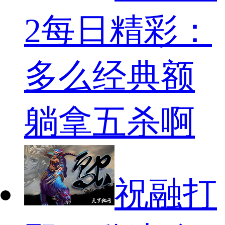
2每日精彩：
多么经典额
躺拿五杀啊
祝融打