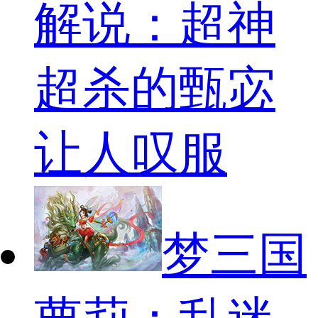
解说：超神
超杀的甄宓
让人叹服
梦三国