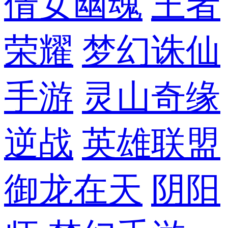
倩女幽魂
王者
荣耀
梦幻诛仙
手游
灵山奇缘
逆战
英雄联盟
御龙在天
阴阳