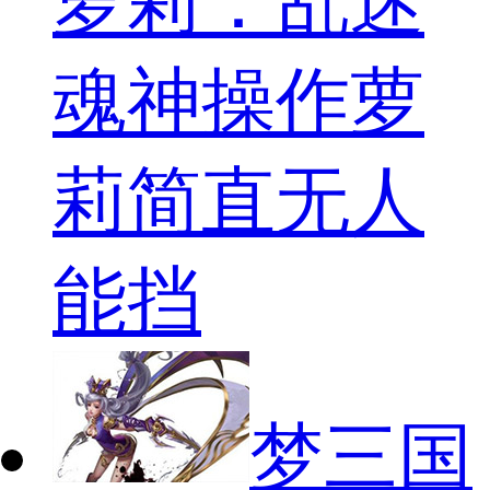
萝莉：乱迷
魂神操作萝
莉简直无人
能挡
梦三国