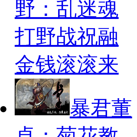
野：乱迷魂
打野战祝融
金钱滚滚来
暴君董
卓：菊花教