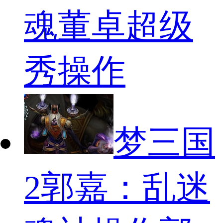
魂董卓超级
秀操作
梦三国
2郭嘉：乱迷