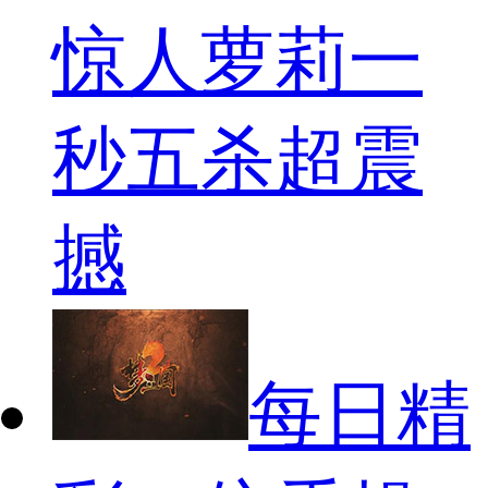
惊人萝莉一
秒五杀超震
撼
每日精