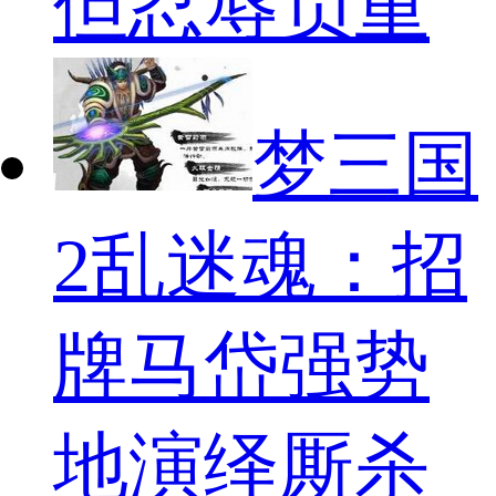
但忍辱负重
梦三国
2乱迷魂：招
牌马岱强势
地演绎厮杀