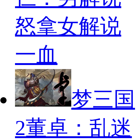
怒拿女解说
一血
梦三国
2董卓：乱迷