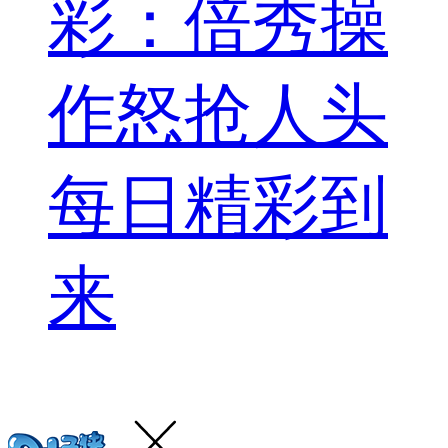
彩：倍秀操
作怒抢人头
每日精彩到
来