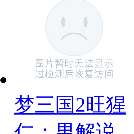
梦三国2旺猩
仁：男解说