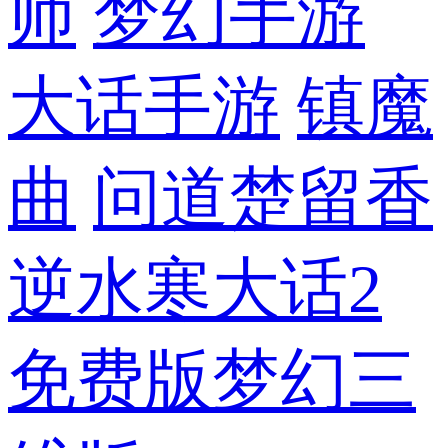
师
梦幻手游
大话手游
镇魔
曲
问道
楚留香
逆水寒
大话2
免费版
梦幻三