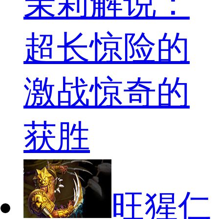
茉莉解说：
超长惊险的
激战惊奇的
获胜
旺猩仁