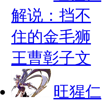
解说：挡不
住的金毛狮
王曹彰子文
旺猩仁