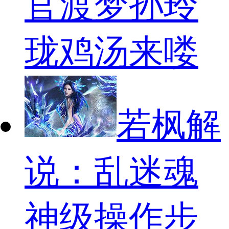
官渡梦孙玲
珑鸡汤来喽
若枫解
说：乱迷魂
神级操作步