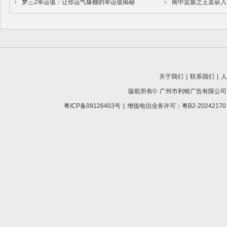
梦三2幸运值：让你运气爆棚的幸运值揭秘
南中蛮族之王孟获入
关于我们
|
联系我们
|
人
版权所有©
广州市利铭广告有限公司
粤ICP备09126403号
|
增值电信业务许可：粤B2-20242170