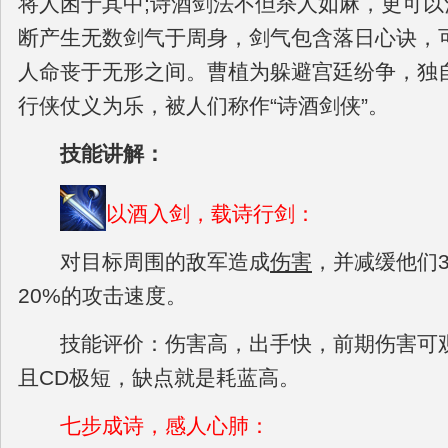
将人困于其中;诗酒剑法不但杀人如麻，更可
断产生无数剑气于周身，剑气包含落日心诀，
人命丧于无形之间。曹植为躲避宫廷纷争，独
行侠仗义为乐，被人们称作“诗酒剑侠”。
技能讲解：
以酒入剑，载诗行剑：
对目标周围的敌军造成
伤害
，并减缓他们
20%的攻击速度。
技能评价：伤害高，出手快，前期伤害可观
且CD极短，缺点就是耗蓝高。
七步成诗，感人心肺：