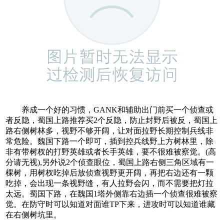
养成一个好的习惯，GANK和辅助出门前买一个侦查或
者反隐，蜀国上路推荐买2个反隐，防止封野后被反，蜀国上
路右侧树林多，视野不够开阔，让对面拉野长期控制兵线非
常危险。魏国下路一个即可，插到控兵线野上方树林里，除
非有带树杈的打野英雄或者长手英雄，要不很难被察觉。(高
分请无视),另外说2个侦查眼位，蜀国上路右侧三角区域有一
棵树，用树杈吃掉后放侦查视野更开阔，再把右边还有一颗
吃掉，会出现一条视野缝，有人拉野会闪，而不需要把灯拉
太远。蜀国下路，在魏国1塔外侧靠右边插一个侦查很难被察
觉。在防守时可以知道对面谁TP下来，进攻时可以知道谁藏
在右侧树坑里。