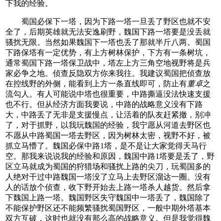
下我的经验。
蜀国必保下一塔，因为下路一塔一旦丢了野区也就不安
全了，后期英雄就无法安逸刷野，魏国下路一塔要是没丢就
骚扰无限。当然如果魏国下一塔也丢了那就半斤八两。蜀国
下路保塔有一定优势，有上方树林保护，下方有一条树坑，
通常蜀国下路一塔保卫战中，塔左上方三角空地视野将是兵
家必争之地。侦查反隐双方你来我往。我建议蜀国把侦查放
在控线野的外侧，能看到上方一条直线即可，防止有
董卓
之
流勾人。有人可能说中塔也很重要，中路撕逼没法快速支援
也不行。但从经济方面我要说，中路的战略意义没有下路
大，中路丢了无非是支援慢点，让活着的队友赶紧撤，别冲
了，对于抓野，以我玩魏国的经验，我宁愿从河道去野区也
不愿从中路蜀国一塔去野区，因为树林太密，视野不好，被
抓立马懵了。魏国必保中路1塔，是不是让大家觉得天马行
空。那我来说说我的经验和原因，魏国中路1塔要是丢了，野
区立马就成为蜀国的狩猎场和骚扰上路的尖刀，玩蜀国多的
人绝对干过中路魏国一塔没了立马上去野区溜达一圈。没有
人的话放个侦查，收下野开始去上路一塔杀人越货。然后拿
下魏国上路一塔。魏国野区失守魏国中一塔丢了，魏国除了
不能保护野区还不能频繁骚扰蜀国野区，一般中期外塔基本
双方互破，这时也就没有那么高的战略意义。但是我觉得魏