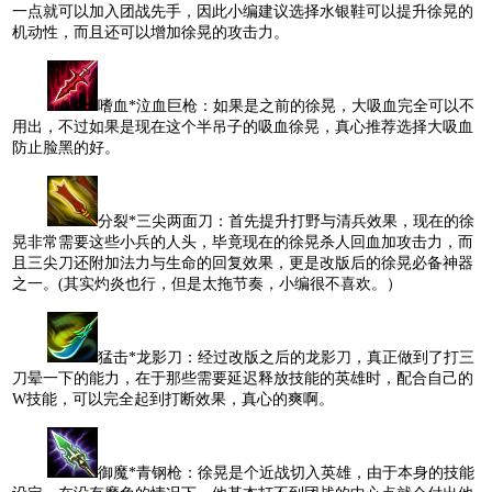
一点就可以加入团战先手，因此小编建议选择水银鞋可以提升徐晃的
机动性，而且还可以增加徐晃的攻击力。
嗜血*泣血巨枪：如果是之前的徐晃，大吸血完全可以不
用出，不过如果是现在这个半吊子的吸血徐晃，真心推荐选择大吸血
防止脸黑的好。
分裂*三尖两面刀：首先提升打野与清兵效果，现在的徐
晃非常需要这些小兵的人头，毕竟现在的徐晃杀人回血加攻击力，而
且三尖刀还附加法力与生命的回复效果，更是改版后的徐晃必备神器
之一。(其实灼炎也行，但是太拖节奏，小编很不喜欢。）
猛击*龙影刀：经过改版之后的龙影刀，真正做到了打三
刀晕一下的能力，在于那些需要延迟释放技能的英雄时，配合自己的
W技能，可以完全起到打断效果，真心的爽啊。
御魔*青钢枪：徐晃是个近战切入英雄，由于本身的技能