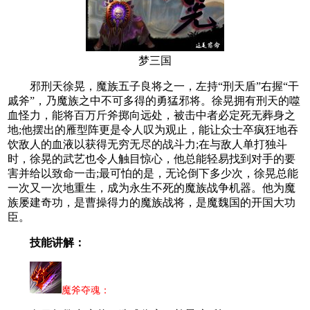
梦三国
邪刑天徐晃，魔族五子良将之一，左持“刑天盾”右握“干
戚斧”，乃魔族之中不可多得的勇猛邪将。徐晃拥有刑天的噬
血怪力，能将百万斤斧掷向远处，被击中者必定死无葬身之
地;他摆出的雁型阵更是令人叹为观止，能让众士卒疯狂地吞
饮敌人的血液以获得无穷无尽的战斗力;在与敌人单打独斗
时，徐晃的武艺也令人触目惊心，他总能轻易找到对手的要
害并给以致命一击;最可怕的是，无论倒下多少次，徐晃总能
一次又一次地重生，成为永生不死的魔族战争机器。他为魔
族屡建奇功，是曹操得力的魔族战将，是魔魏国的开国大功
臣。
技能讲解：
魔斧夺魂：