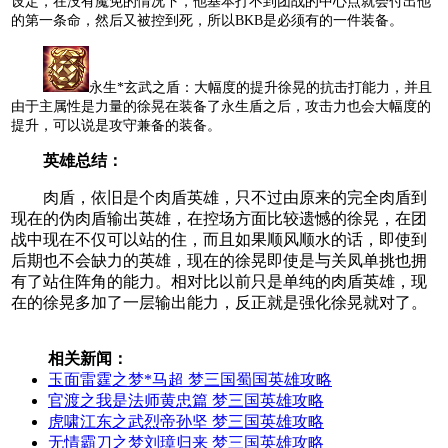
设定，在没有魔免的情况下，他基本打不到团战的中心点就会付出他
的第一条命，然后又被控到死，所以BKB是必须有的一件装备。
永生*玄武之盾：大幅度的提升徐晃的抗击打能力，并且
由于主属性是力量的徐晃在装备了永生盾之后，攻击力也会大幅度的
提升，可以说是攻守兼备的装备。
英雄总结：
肉盾，依旧是个肉盾英雄，只不过由原来的完全肉盾到
现在的伪肉盾输出英雄，在控场方面比较遗憾的徐晃，在团
战中现在不仅可以站的住，而且如果顺风顺水的话，即使到
后期也不会缺力的英雄，现在的徐晃即使是与关凤单挑也拥
有了站住阵角的能力。相对比以前只是单纯的肉盾英雄，现
在的徐晃多加了一层输出能力，反正就是强化徐晃就对了。
相关新闻：
玉面雷霆之梦*马超 梦三国蜀国英雄攻略
官渡之我是法师黄忠篇 梦三国英雄攻略
虎啸江东之武烈帝孙坚 梦三国英雄攻略
无情霸刀之梦刘璋归来 梦三国英雄攻略